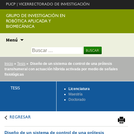
PUCP
|
VICERRECTORADO DE INVESTIGACIÓN
GRUPO DE INVESTIGACIÓN EN
ROBÓTICA APLICADA Y
BIOMECÁNICA
Ir
Menú
al
Buscar:
contenido
Inicio
»
Tesis
» Diseño de un sistema de control de una prótesis
transhumeral con actuación híbrida activada por medio de señales
fisiológicas
TESIS
Licenciatura
Maestría
Doctorado
REGRESAR
Diseño de un sistema de control de una prótesis