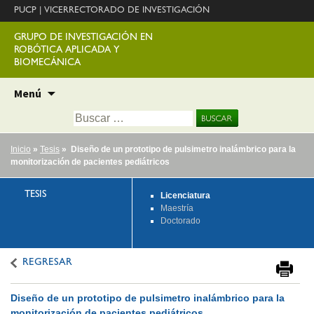
PUCP
|
VICERRECTORADO DE INVESTIGACIÓN
GRUPO DE INVESTIGACIÓN EN
ROBÓTICA APLICADA Y
BIOMECÁNICA
Ir
Menú
al
Buscar:
contenido
Inicio
»
Tesis
» Diseño de un prototipo de pulsimetro inalámbrico para la
monitorización de pacientes pediátricos
TESIS
Licenciatura
Maestría
Doctorado
REGRESAR
Diseño de un prototipo de pulsimetro inalámbrico para la
monitorización de pacientes pediátricos