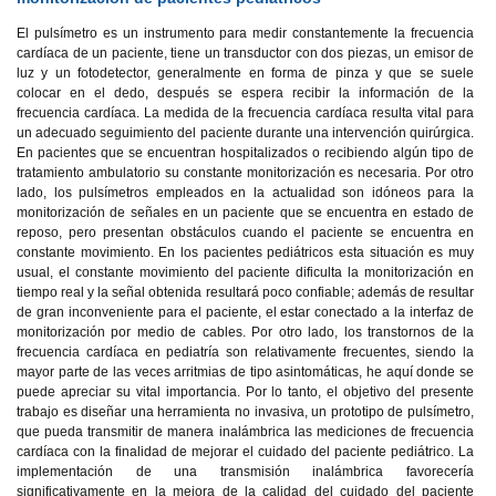
El pulsímetro es un instrumento para medir constantemente la frecuencia
cardíaca de un paciente, tiene un transductor con dos piezas, un emisor de
luz y un fotodetector, generalmente en forma de pinza y que se suele
colocar en el dedo, después se espera recibir la información de la
frecuencia cardíaca. La medida de la frecuencia cardíaca resulta vital para
un adecuado seguimiento del paciente durante una intervención quirúrgica.
En pacientes que se encuentran hospitalizados o recibiendo algún tipo de
tratamiento ambulatorio su constante monitorización es necesaria. Por otro
lado, los pulsímetros empleados en la actualidad son idóneos para la
monitorización de señales en un paciente que se encuentra en estado de
reposo, pero presentan obstáculos cuando el paciente se encuentra en
constante movimiento. En los pacientes pediátricos esta situación es muy
usual, el constante movimiento del paciente dificulta la monitorización en
tiempo real y la señal obtenida resultará poco confiable; además de resultar
de gran inconveniente para el paciente, el estar conectado a la interfaz de
monitorización por medio de cables. Por otro lado, los transtornos de la
frecuencia cardíaca en pediatría son relativamente frecuentes, siendo la
mayor parte de las veces arritmias de tipo asintomáticas, he aquí donde se
puede apreciar su vital importancia. Por lo tanto, el objetivo del presente
trabajo es diseñar una herramienta no invasiva, un prototipo de pulsímetro,
que pueda transmitir de manera inalámbrica las mediciones de frecuencia
cardíaca con la finalidad de mejorar el cuidado del paciente pediátrico. La
implementación de una transmisión inalámbrica favorecería
significativamente en la mejora de la calidad del cuidado del paciente