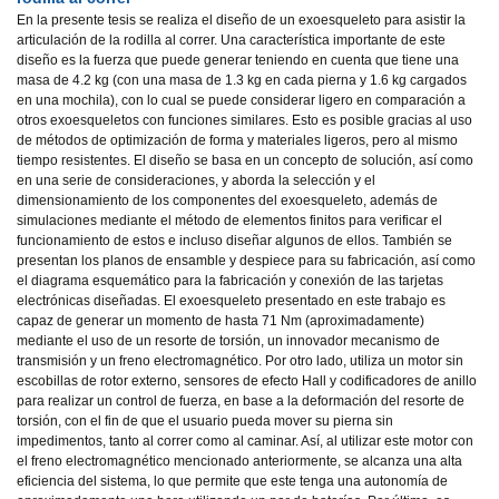
En la presente tesis se realiza el diseño de un exoesqueleto para asistir la
articulación de la rodilla al correr. Una característica importante de este
diseño es la fuerza que puede generar teniendo en cuenta que tiene una
masa de 4.2 kg (con una masa de 1.3 kg en cada pierna y 1.6 kg cargados
en una mochila), con lo cual se puede considerar ligero en comparación a
otros exoesqueletos con funciones similares. Esto es posible gracias al uso
de métodos de optimización de forma y materiales ligeros, pero al mismo
tiempo resistentes. El diseño se basa en un concepto de solución, así como
en una serie de consideraciones, y aborda la selección y el
dimensionamiento de los componentes del exoesqueleto, además de
simulaciones mediante el método de elementos finitos para verificar el
funcionamiento de estos e incluso diseñar algunos de ellos. También se
presentan los planos de ensamble y despiece para su fabricación, así como
el diagrama esquemático para la fabricación y conexión de las tarjetas
electrónicas diseñadas. El exoesqueleto presentado en este trabajo es
capaz de generar un momento de hasta 71 Nm (aproximadamente)
mediante el uso de un resorte de torsión, un innovador mecanismo de
transmisión y un freno electromagnético. Por otro lado, utiliza un motor sin
escobillas de rotor externo, sensores de efecto Hall y codificadores de anillo
para realizar un control de fuerza, en base a la deformación del resorte de
torsión, con el fin de que el usuario pueda mover su pierna sin
impedimentos, tanto al correr como al caminar. Así, al utilizar este motor con
el freno electromagnético mencionado anteriormente, se alcanza una alta
eficiencia del sistema, lo que permite que este tenga una autonomía de