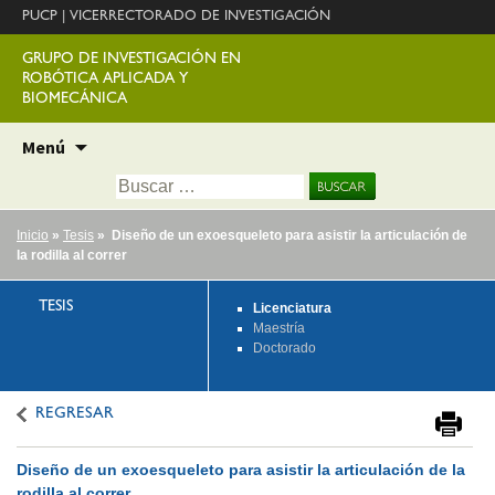
PUCP
|
VICERRECTORADO DE INVESTIGACIÓN
GRUPO DE INVESTIGACIÓN EN
ROBÓTICA APLICADA Y
BIOMECÁNICA
Ir
Menú
al
Buscar:
contenido
Inicio
»
Tesis
» Diseño de un exoesqueleto para asistir la articulación de
la rodilla al correr
TESIS
Licenciatura
Maestría
Doctorado
REGRESAR
Diseño de un exoesqueleto para asistir la articulación de la
rodilla al correr