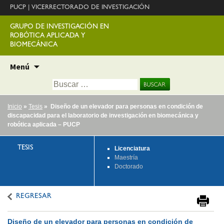
PUCP
|
VICERRECTORADO DE INVESTIGACIÓN
GRUPO DE INVESTIGACIÓN EN
ROBÓTICA APLICADA Y
BIOMECÁNICA
Ir
Menú
al
Buscar:
contenido
Inicio
»
Tesis
» Diseño de un elevador para personas en condición de
discapacidad para el laboratorio de investigación en biomecánica y
robótica aplicada – PUCP
TESIS
Licenciatura
Maestría
Doctorado
REGRESAR
Diseño de un elevador para personas en condición de