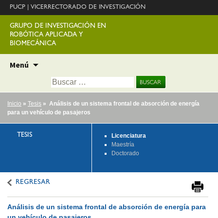
PUCP
|
VICERRECTORADO DE INVESTIGACIÓN
GRUPO DE INVESTIGACIÓN EN
ROBÓTICA APLICADA Y
BIOMECÁNICA
Ir
Menú
al
Buscar:
contenido
Inicio
»
Tesis
» Análisis de un sistema frontal de absorción de energía
para un vehículo de pasajeros
TESIS
Licenciatura
Maestría
Doctorado
REGRESAR
Análisis de un sistema frontal de absorción de energía para
un vehículo de pasajeros