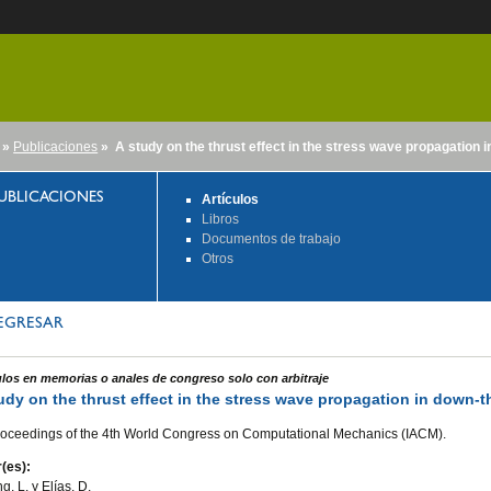
»
Publicaciones
» A study on the thrust effect in the stress wave propagation in
nido
UBLICACIONES
Artículos
Libros
Documentos de trabajo
Otros
EGRESAR
ulos en memorias o anales de congreso solo con arbitraje
udy on the thrust effect in the stress wave propagation in down-th
oceedings of the 4th World Congress on Computational Mechanics (IACM).
(es):
g, L. y Elías, D.