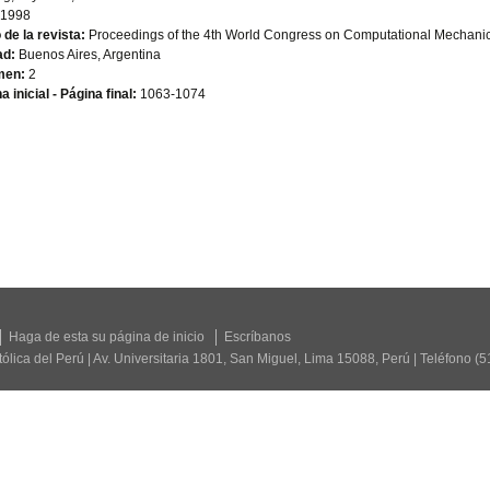
1998
o de la revista:
Proceedings of the 4th World Congress on Computational Mechani
ad:
Buenos Aires, Argentina
men:
2
a inicial - Página final:
1063-1074
Haga de esta su página de inicio
Escríbanos
tólica del Perú | Av. Universitaria 1801, San Miguel, Lima 15088, Perú | Teléfono (