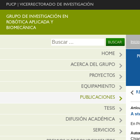
PUCP
|
VICERRECTORADO DE INVESTIGACIÓN
GRUPO DE INVESTIGACIÓN EN
ROBÓTICA APLICADA Y
BIOMECÁNICA
Ir
Buscar:
Inicio
al
conte
HOME
P
ACERCA DEL GRUPO
PROYECTOS
EQUIPAMIENTO
R
PUBLICACIONES
Artíc
TESIS
A st
DIFUSIÓN ACADÉMICA
En Pr
SERVICIOS
Autor
Chian