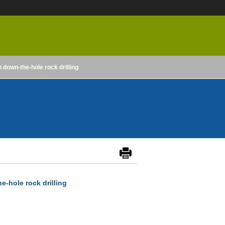
 down-the-hole rock drilling
e-hole rock drilling