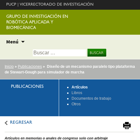
PUCP
|
VICERRECTORADO DE INVESTIGACIÓN
GRUPO DE INVESTIGACIÓN EN
ROBÓTICA APLICADA Y
BIOMECÁNICA
Ir
Menú
al
Buscar:
contenido
Inicio
»
Publicaciones
» Diseño de un mecanismo paralelo tipo plataforma
de Stewart-Gough para simulador de marcha
PUBLICACIONES
Artículos
Libros
Documentos de trabajo
Otros
REGRESAR
Artículos en memorias o anales de congreso solo con arbitraje