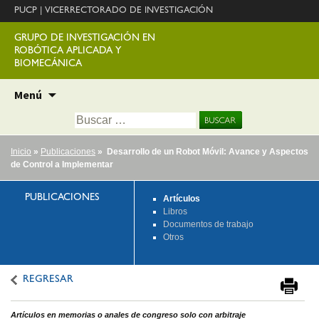
PUCP
|
VICERRECTORADO DE INVESTIGACIÓN
GRUPO DE INVESTIGACIÓN EN
ROBÓTICA APLICADA Y
BIOMECÁNICA
Ir
Menú
al
Buscar:
contenido
Inicio
»
Publicaciones
» Desarrollo de un Robot Móvil: Avance y Aspectos
de Control a Implementar
PUBLICACIONES
Artículos
Libros
Documentos de trabajo
Otros
REGRESAR
Artículos en memorias o anales de congreso solo con arbitraje