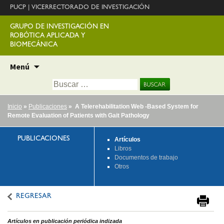
PUCP
|
VICERRECTORADO DE INVESTIGACIÓN
GRUPO DE INVESTIGACIÓN EN
ROBÓTICA APLICADA Y
BIOMECÁNICA
Ir
Menú
al
Buscar:
contenido
Inicio
»
Publicaciones
» A Telerehabilitation Web -Based System for
Remote Evaluation of Patients with Gait Pathology
PUBLICACIONES
Artículos
Libros
Documentos de trabajo
Otros
REGRESAR
Artículos en publicación periódica indizada