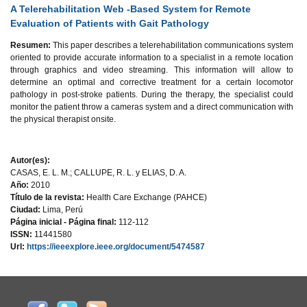
A Telerehabilitation Web -Based System for Remote
Evaluation of Patients with Gait Pathology
Resumen:
This paper describes a telerehabilitation communications system
oriented to provide accurate information to a specialist in a remote location
through graphics and video streaming. This information will allow to
determine an optimal and corrective treatment for a certain locomotor
pathology in post-stroke patients. During the therapy, the specialist could
monitor the patient throw a cameras system and a direct communication with
the physical therapist onsite.
Autor(es):
CASAS, E. L. M.; CALLUPE, R. L. y ELIAS, D. A.
Año:
2010
Título de la revista:
Health Care Exchange (PAHCE)
Ciudad:
Lima, Perú
Página inicial - Página final:
112-112
ISSN:
11441580
Url:
https://ieeexplore.ieee.org/document/5474587