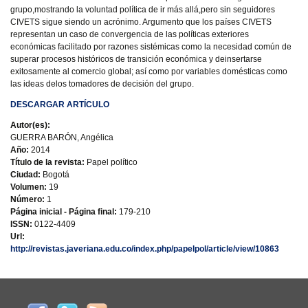
grupo,mostrando la voluntad política de ir más allá,pero sin seguidores
CIVETS sigue siendo un acrónimo. Argumento que los países CIVETS
representan un caso de convergencia de las políticas exteriores
económicas facilitado por razones sistémicas como la necesidad común de
superar procesos históricos de transición económica y deinsertarse
exitosamente al comercio global; así como por variables domésticas como
las ideas delos tomadores de decisión del grupo.
DESCARGAR ARTÍCULO
Autor(es):
GUERRA BARÓN, Angélica
Año:
2014
Título de la revista:
Papel político
Ciudad:
Bogotá
Volumen:
19
Número:
1
Página inicial - Página final:
179-210
ISSN:
0122-4409
Url:
http://revistas.javeriana.edu.co/index.php/papelpol/article/view/10863