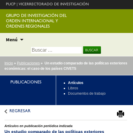
PUCP
|
VICERRECTORADO DE INVESTIGACIÓN
GRUPO DE INVESTIGACIÓN DEL
ORDEN INTERNACIONAL Y
ÓRDENES REGIONALES
Ir
Menú
al
Buscar:
contenido
Inicio
»
Publicaciones
» Un estudio comparado de las políticas exteriores
económicas: el caso de los países CIVETS
PUBLICACIONES
Artículos
Libros
Documentos de trabajo
REGRESAR
Artículos en publicación periódica indizada
Un estudio comparado de las políticas exteriores