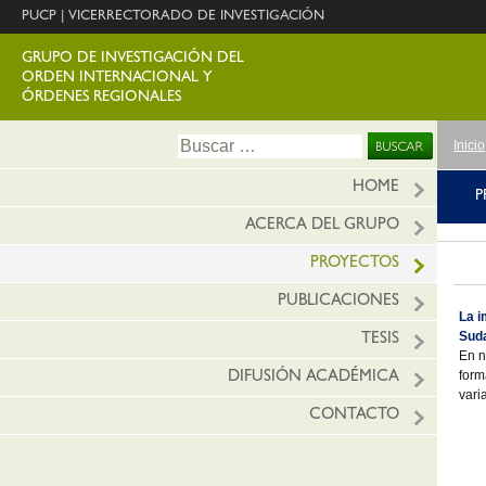
PUCP
|
VICERRECTORADO DE INVESTIGACIÓN
GRUPO DE INVESTIGACIÓN DEL
ORDEN INTERNACIONAL Y
ÓRDENES REGIONALES
Ir
Buscar:
Inicio
al
conte
HOME
P
ACERCA DEL GRUPO
PROYECTOS
PUBLICACIONES
La i
Sud
TESIS
En n
form
DIFUSIÓN ACADÉMICA
vari
CONTACTO