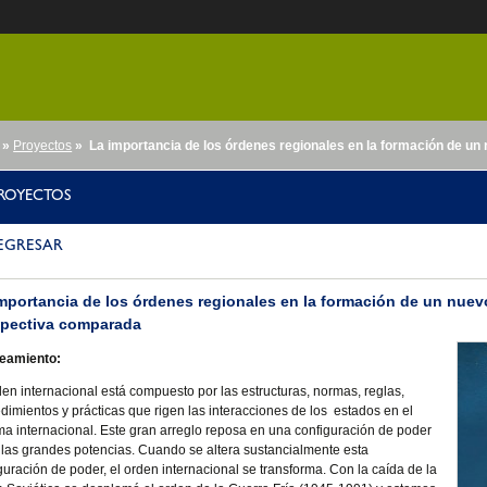
»
Proyectos
» La importancia de los órdenes regionales en la formación de u
nido
ROYECTOS
EGRESAR
mportancia de los órdenes regionales en la formación de un nuev
spectiva comparada
teamiento:
den internacional está compuesto por las estructuras, normas, reglas,
dimientos y prácticas que rigen las interacciones de los estados en el
ma internacional. Este gran arreglo reposa en una configuración de poder
 las grandes potencias. Cuando se altera sustancialmente esta
guración de poder, el orden internacional se transforma. Con la caída de la