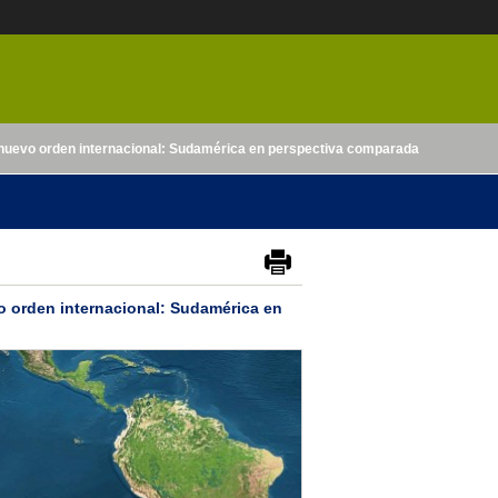
n nuevo orden internacional: Sudamérica en perspectiva comparada
o orden internacional: Sudamérica en