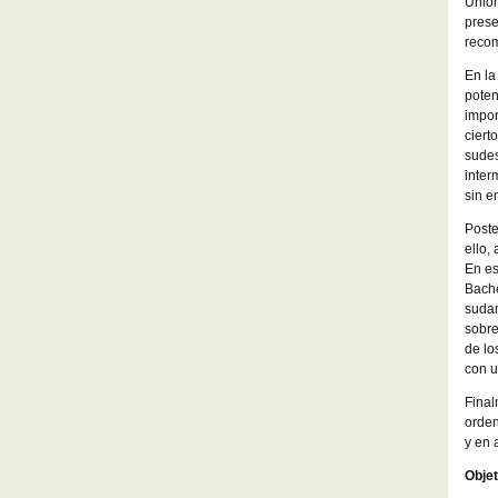
Unión
prese
recom
En la
poten
impor
ciert
sudes
inter
sin e
Poste
ello,
En es
Bache
sudam
sobre
de lo
con u
Final
orden
y en 
Objet