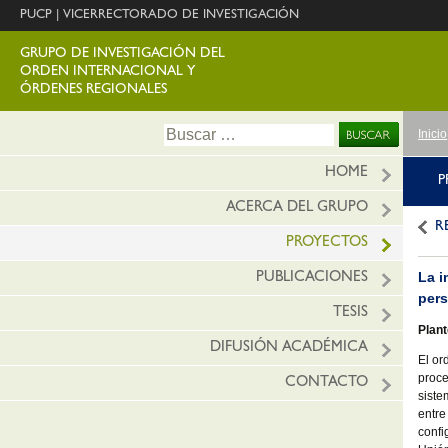
PUCP
|
VICERRECTORADO DE INVESTIGACIÓN
GRUPO DE INVESTIGACIÓN DEL
ORDEN INTERNACIONAL Y
ÓRDENES REGIONALES
Ir
Buscar:
Inicio
al
conte
HOME
P
ACERCA DEL GRUPO
R
PROYECTOS
La i
PUBLICACIONES
per
TESIS
Plan
DIFUSIÓN ACADÉMICA
El or
proce
CONTACTO
siste
entre
confi