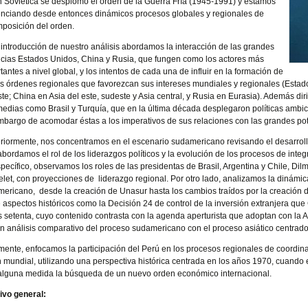
 Soviética se desplomó el orden de la Guerra Fría (1945-1991) y estamos
nciando desde entonces dinámicos procesos globales y regionales de
posición del orden.
 introducción de nuestro análisis abordamos la interacción de las grandes
cias Estados Unidos, China y Rusia, que fungen como los actores más
tantes a nivel global, y los intentos de cada una de influir en la formación de
os órdenes regionales que favorezcan sus intereses mundiales y regionales (Estado
te; China en Asia del este, sudeste y Asia central, y Rusia en Eurasia). Además di
medias como Brasil y Turquía, que en la última década desplegaron políticas ambici
mbargo de acomodar éstas a los imperativos de sus relaciones con las grandes po
riormente, nos concentramos en el escenario sudamericano revisando el desarrollo
 abordamos el rol de los liderazgos políticos y la evolución de los procesos de inte
pecífico, observamos los roles de las presidentas de Brasil, Argentina y Chile, Dil
let, con proyecciones de liderazgo regional. Por otro lado, analizamos la dinámi
ericano, desde la creación de Unasur hasta los cambios traídos por la creación d
 aspectos históricos como la Decisión 24 de control de la inversión extranjera qu
s setenta, cuyo contenido contrasta con la agenda aperturista que adoptan con la A
n análisis comparativo del proceso sudamericano con el proceso asiático centrad
mente, enfocamos la participación del Perú en los procesos regionales de coordina
 mundial, utilizando una perspectiva histórica centrada en los años 1970, cuando e
alguna medida la búsqueda de un nuevo orden económico internacional.
ivo general: