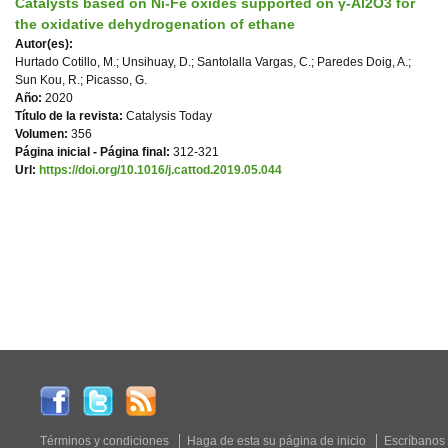
Catalysts based on Ni-Fe oxides supported on γ-Al2O3 for
the oxidative dehydrogenation of ethane
Autor(es):
Hurtado Cotillo, M.; Unsihuay, D.; Santolalla Vargas, C.; Paredes Doig, A.;
Sun Kou, R.; Picasso, G.
Año:
2020
Título de la revista:
Catalysis Today
Volumen:
356
Página inicial - Página final:
312-321
Url:
https://doi.org/10.1016/j.cattod.2019.05.044
Términos y condiciones
Haga de esta su página de inicio
Escríbanos