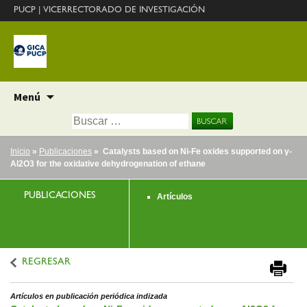
PUCP
|
VICERRECTORADO DE INVESTIGACIÓN
Ir
Menú
al
Buscar:
contenido
Inicio
»
Publicaciones
» Catalysts based on Ni-Fe oxides supported on γ-
Al2O3 for the oxidative dehydrogenation of ethane
PUBLICACIONES
Artículos
REGRESAR
Artículos en publicación periódica indizada