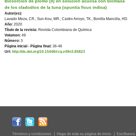
Biosorción de plomo (II) en solución acuosa con biomasa
de los cladodios de la tuna (opuntia ficus indica)
Autor(es):
Lavado Meza, CR.; Sun-Kou, MR.; Castro Arroyo, TK.; Bonilla Mancilla, HD.
Año:
2020
Título de la revista:
Revista Colombiana de Química
Volumen:
49
Número:
3
Página inicial - Página final:
36-46
Url:
http://dx.doi.org/10.15446/rcq.v49n3.85823
Términos y condiciones
Haga de esta su página de inicio
Escríbanos