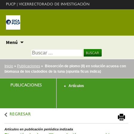
PUCP
|
VICERRECTORADO DE INVESTIGACIÓN
Ir
Menú
al
Buscar:
contenido
Inicio
»
Publicaciones
» Biosorción de plomo (II) en solución acuosa con
biomasa de los cladodios de la tuna (opuntia ficus indica)
PUBLICACIONES
Artículos
REGRESAR
Artículos en publicación periódica indizada