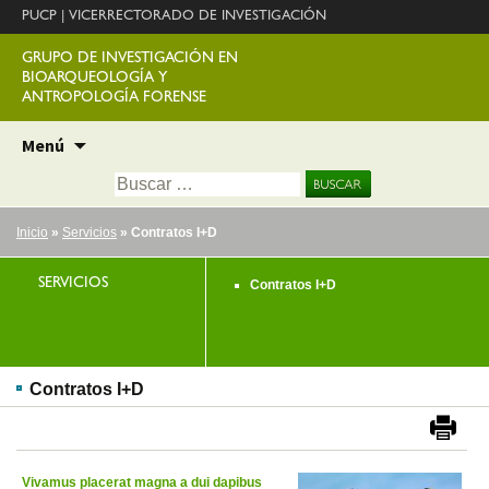
PUCP
|
VICERRECTORADO DE INVESTIGACIÓN
GRUPO DE INVESTIGACIÓN EN
BIOARQUEOLOGÍA Y
ANTROPOLOGÍA FORENSE
Ir
Menú
al
Buscar:
contenido
Inicio
»
Servicios
» Contratos I+D
SERVICIOS
Contratos I+D
Contratos I+D
Vivamus placerat magna a dui dapibus