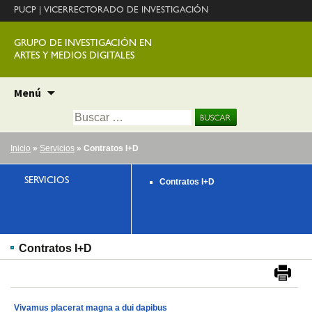
PUCP
|
VICERRECTORADO DE INVESTIGACIÓN
GRUPO DE INVESTIGACIÓN EN
ARTES Y MEDIOS DIGITALES
Ir
Menú
al
Buscar:
contenido
Inicio
»
Servicios
» Contratos I+D
SERVICIOS
Contratos I+D
Contratos I+D
Vivamus placerat magna a dui dapibus