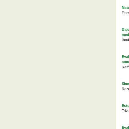
Meto
Flor
Dise
medi
Baut
Eval
atmo
Ram
Simu
Roza
Estu
Triv
Eval