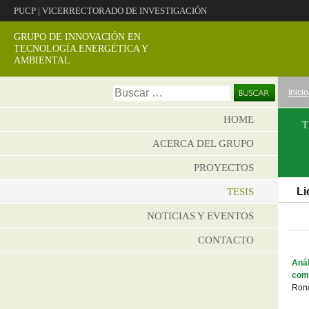
PUCP
|
VICERRECTORADO DE INVESTIGACIÓN
GRUPO DE INNOVACIÓN EN
TECNOLOGÍA ENERGÉTICA Y
AMBIENTAL
Ir
Buscar:
Inicio
al
conte
HOME
T
ACERCA DEL GRUPO
PROYECTOS
Li
TESIS
NOTICIAS Y EVENTOS
CONTACTO
Anál
comp
Rond