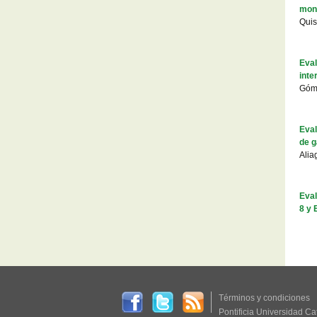
mono
Quis
Eval
inte
Góm
Eval
de g
Alia
Eval
8 y 
Términos y condiciones
Pontificia Universidad Ca