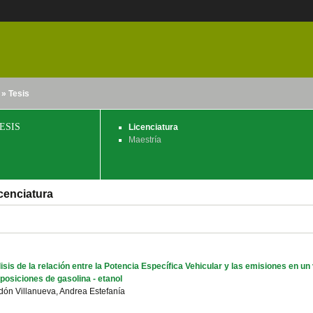
» Tesis
nido
ESIS
Licenciatura
Maestría
cenciatura
isis de la relación entre la Potencia Específica Vehicular y las emisiones en un
osiciones de gasolina - etanol
ón Villanueva, Andrea Estefanía