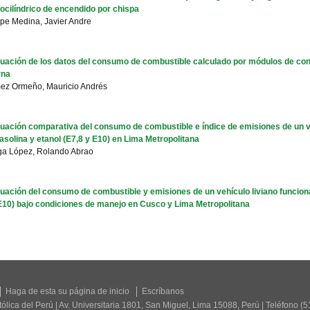
cilíndrico de encendido por chispa
pe Medina, Javier Andre
uación de los datos del consumo de combustible calculado por módulos de con
rna
ez Ormeño, Mauricio Andrés
uación comparativa del consumo de combustible e índice de emisiones de un v
asolina y etanol (E7,8 y E10) en Lima Metropolitana
ga López, Rolando Abrao
uación del consumo de combustible y emisiones de un vehículo liviano funcion
E10) bajo condiciones de manejo en Cusco y Lima Metropolitana
Haga de esta su página de inicio
Escríbanos
tólica del Perú | Av. Universitaria 1801, San Miguel, Lima 15088, Perú | Teléfono (