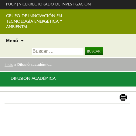
PUCP
|
VICERRECTORADO DE INVESTIGACIÓN
GRUPO DE INNOVACIÓN EN
TECNOLOGÍA ENERGÉTICA Y
AMBIENTAL
Ir
Menú
al
Buscar:
contenido
Inicio
» Difusión académica
DIFUSIÓN ACADÉMICA