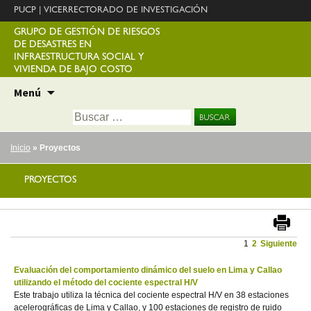
PUCP
|
VICERRECTORADO DE INVESTIGACIÓN
GRUPO DE GESTIÓN DE RIESGOS
DE DESASTRES EN
INFRAESTRUCTURA SOCIAL Y
VIVIENDA DE BAJO COSTO
Ir
Menú
al
Buscar:
contenido
Inicio
» Proyectos
PROYECTOS
1
2
Siguiente
Evaluación del comportamiento dinámico del suelo en Lima y Callao
utilizando el método del cociente espectral H/V
Este trabajo utiliza la técnica del cociente espectral H/V en 38 estaciones
acelerográficas de Lima y Callao, y 100 estaciones de registro de ruido