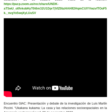
https://pucp.zoom.us/rec/share/UNDK-
aTSwU_o0fvkobHyT0t6m32U1Dpr7jVIZ0bzHAHIf2HqmCUlYVwzvfTOoF5
k._nvgYo5wqXyLUuSV
Encuentro GIAC: Presentación y debate de la investigación de Luis Martín
Piccini. “Ukakana kukama: La casa y las relaciones socioespaciales en la