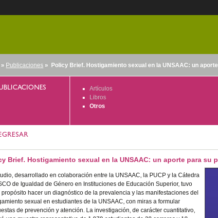
»
Publicaciones
» Policy Brief. Hostigamiento sexual en la UNSAAC: un aporte
nido
UBLICACIONES
Artículos
Libros
Otros
EGRESAR
cy Brief. Hostigamiento sexual en la UNSAAC: un aporte para su 
tudio, desarrollado en colaboración entre la UNSAAC, la PUCP y la Cátedra
O de Igualdad de Género en Instituciones de Educación Superior, tuvo
propósito hacer un diagnóstico de la prevalencia y las manifestaciones del
gamiento sexual en estudiantes de la UNSAAC, con miras a formular
estas de prevención y atención. La investigación, de carácter cuantitativo,