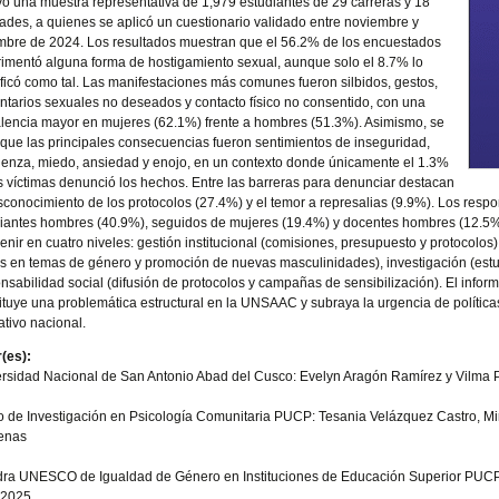
yó una muestra representativa de 1,979 estudiantes de 29 carreras y 18
tades, a quienes se aplicó un cuestionario validado entre noviembre y
mbre de 2024. Los resultados muestran que el 56.2% de los encuestados
imentó alguna forma de hostigamiento sexual, aunque solo el 8.7% lo
ificó como tal. Las manifestaciones más comunes fueron silbidos, gestos,
tarios sexuales no deseados y contacto físico no consentido, con una
lencia mayor en mujeres (62.1%) frente a hombres (51.3%). Asimismo, se
 que las principales consecuencias fueron sentimientos de inseguridad,
enza, miedo, ansiedad y enojo, en un contexto donde únicamente el 1.3%
s víctimas denunció los hechos. Entre las barreras para denunciar destacan
sconocimiento de los protocolos (27.4%) y el temor a represalias (9.9%). Los resp
iantes hombres (40.9%), seguidos de mujeres (19.4%) y docentes hombres (12.5%).
venir en cuatro niveles: gestión institucional (comisiones, presupuesto y protocolos
s en temas de género y promoción de nuevas masculinidades), investigación (estu
nsabilidad social (difusión de protocolos y campañas de sensibilización). El info
ituye una problemática estructural en la UNSAAC y subraya la urgencia de políticas
tivo nacional.
(es):
rsidad Nacional de San Antonio Abad del Cusco: Evelyn Aragón Ramírez y Vilma
 de Investigación en Psicología Comunitaria PUCP: Tesania Velázquez Castro, Mi
enas
ra UNESCO de Igualdad de Género en Instituciones de Educación Superior PUCP: 
2025