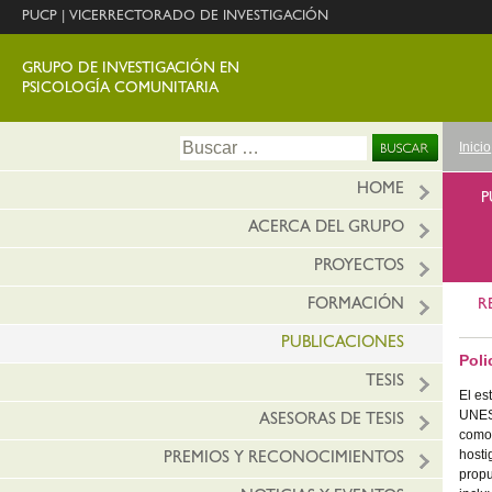
PUCP
|
VICERRECTORADO DE INVESTIGACIÓN
GRUPO DE INVESTIGACIÓN EN
PSICOLOGÍA COMUNITARIA
Ir
Buscar:
Inicio
al
conte
HOME
P
ACERCA DEL GRUPO
PROYECTOS
FORMACIÓN
R
PUBLICACIONES
Poli
TESIS
El es
UNESC
ASESORAS DE TESIS
como 
hosti
PREMIOS Y RECONOCIMIENTOS
propu