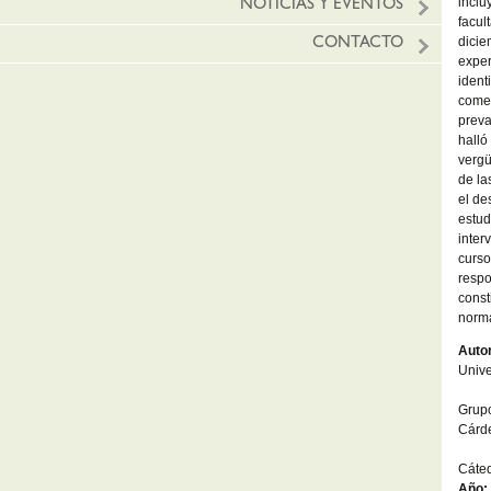
inclu
NOTICIAS Y EVENTOS
facul
dicie
CONTACTO
exper
ident
comen
preva
halló
vergü
de la
el de
estud
inter
curso
respo
const
norma
Autor
Unive
Grupo
Cárd
Cáted
Año: