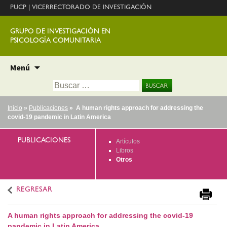
PUCP
|
VICERRECTORADO DE INVESTIGACIÓN
GRUPO DE INVESTIGACIÓN EN
PSICOLOGÍA COMUNITARIA
Ir
Menú
al
Buscar:
contenido
Inicio
»
Publicaciones
» A human rights approach for addressing the
covid-19 pandemic in Latin America
PUBLICACIONES
Artículos
Libros
Otros
REGRESAR
A human rights approach for addressing the covid-19
pandemic in Latin America