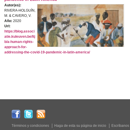
Autor(es):
RIVERA-HOLGUÍN,
M. & CAVERO, V.
Año:
2020
Url:
https://blog.associ
atie.kuleuven.be/ltj
b/a-human-rights-
approach-for-
addressing-the-covid-19-pandemic-in-latin-america/
Términos y condiciones
Haga de esta su página de inicio
Escríbanos