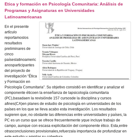
Etica y formación en Psicología Comunitaria: Análisis de
Programas y Asignaturas en Universidades
Latinoamericanas
En el presente
artículo
reportamoslos
resultados
preliminares de
cinco
paíseslatinoameric
anosparticipantes
del proyecto de
investigación “Ética
y Formación en
Psicología Comunitaria”. Su objetivo consistió en identificar y analizar el
componente éticoen la enseñanza de lapsicología comunitaria
(PC),basadaen la revisiónde 157 cursosde la disciplina y cursos
afines(CA)en planes de estudio de psicología en universidades de los
países en los que se lleva acabo esta investigación. Los resultados
sugieren que, no obstante las diferencias entre universidades y países, la
PC es un curso que se ofrece frecuentemente yque incluye trabajo de
campo, aunque con escasa explicitación del componente ético. Esta,entre
otrasconclusiones provisionales,refuerzala importancia de profundizar en
este estudio y ampliar su cobertura.