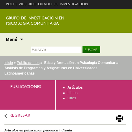
PUCP
|
VICERRECTORADO DE INVESTIGACIÓN
GRUPO DE INVESTIGACIÓN EN
PSICOLOGÍA COMUNITARIA
Ir
Menú
al
Buscar:
contenido
Inicio
»
Publicaciones
» Etica y formación en Psicología Comunitaria:
Análisis de Programas y Asignaturas en Universidades
Latinoamericanas
PUBLICACIONES
Artículos
Libros
Otros
REGRESAR
Artículos en publicación periódica indizada