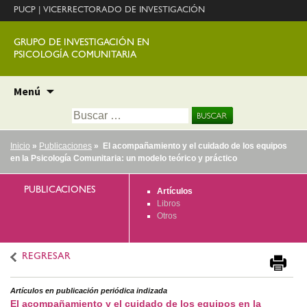
PUCP
|
VICERRECTORADO DE INVESTIGACIÓN
GRUPO DE INVESTIGACIÓN EN
PSICOLOGÍA COMUNITARIA
Ir
Menú
al
Buscar:
contenido
Inicio
»
Publicaciones
» El acompañamiento y el cuidado de los equipos
en la Psicología Comunitaria: un modelo teórico y práctico
PUBLICACIONES
Artículos
Libros
Otros
REGRESAR
Artículos en publicación periódica indizada
El acompañamiento y el cuidado de los equipos en la