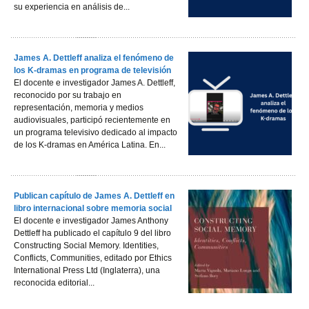
su experiencia en análisis de...
James A. Dettleff analiza el fenómeno de
los K-dramas en programa de televisión
El docente e investigador James A. Dettleff,
reconocido por su trabajo en
representación, memoria y medios
audiovisuales, participó recientemente en
un programa televisivo dedicado al impacto
de los K-dramas en América Latina. En...
Publican capítulo de James A. Dettleff en
libro internacional sobre memoria social
El docente e investigador James Anthony
Dettleff ha publicado el capítulo 9 del libro
Constructing Social Memory. Identities,
Conflicts, Communities, editado por Ethics
International Press Ltd (Inglaterra), una
reconocida editorial...