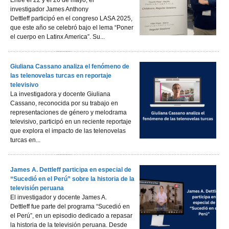
Entre el 22 y el 26 de mayo, el
investigador James Anthony
Dettleff participó en el congreso LASA 2025,
que este año se celebró bajo el lema “Poner
el cuerpo en Latinx America”. Su...
Giuliana Cassano analiza el fenómeno de
las telenovelas turcas en reportaje
televisivo
La investigadora y docente Giuliana
Cassano, reconocida por su trabajo en
representaciones de género y melodrama
televisivo, participó en un reciente reportaje
que explora el impacto de las telenovelas
turcas en...
James A. Dettleff participa en especial de
“Sucedió en el Perú” sobre la historia de la
televisión peruana
El investigador y docente James A.
Dettleff fue parte del programa “Sucedió en
el Perú”, en un episodio dedicado a repasar
la historia de la televisión peruana. Desde