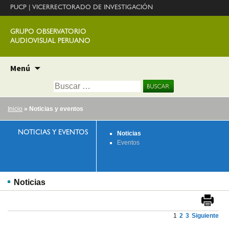
PUCP
|
VICERRECTORADO DE INVESTIGACIÓN
GRUPO OBSERVATORIO
AUDIOVISUAL PERUANO
Ir
Menú
al
Buscar:
contenido
Inicio
» Noticias y eventos
NOTICIAS Y EVENTOS
Noticias
Eventos
Noticias
1
2
3
Siguiente