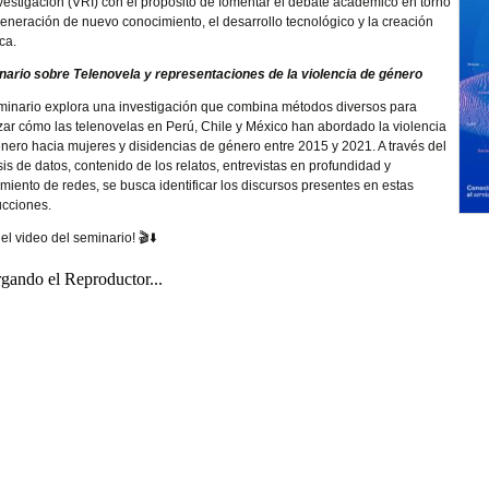
vestigación (VRI) con el propósito de fomentar el debate académico en torno
generación de nuevo conocimiento, el desarrollo tecnológico y la creación
ica.
ario sobre Telenovela y representaciones de la violencia de género
minario explora una investigación que combina métodos diversos para
zar cómo las telenovelas en Perú, Chile y México han abordado la violencia
nero hacia mujeres y disidencias de género entre 2015 y 2021. A través del
sis de datos, contenido de los relatos, entrevistas en profundidad y
miento de redes, se busca identificar los discursos presentes en estas
cciones.
 el video del seminario! 🎬⬇️