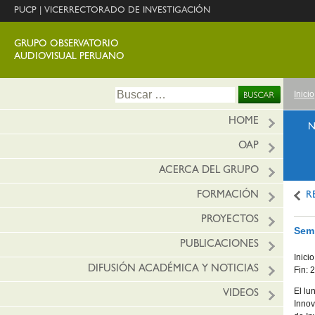
PUCP
|
VICERRECTORADO DE INVESTIGACIÓN
GRUPO OBSERVATORIO
AUDIOVISUAL PERUANO
Ir
Buscar:
Inicio
al
conte
HOME
N
OAP
ACERCA DEL GRUPO
FORMACIÓN
R
PROYECTOS
Semi
PUBLICACIONES
Inici
DIFUSIÓN ACADÉMICA Y NOTICIAS
Fin: 
El lu
VIDEOS
Innov