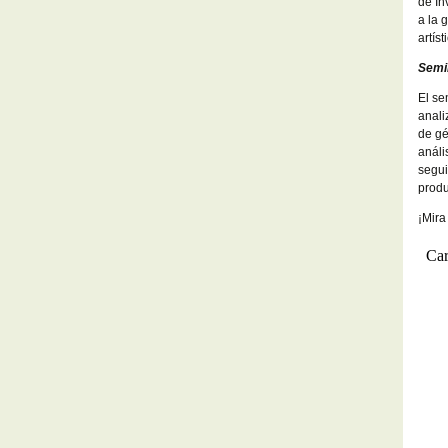
de In
a la 
artíst
Semin
El se
anali
de gé
análi
segui
produ
¡Mira