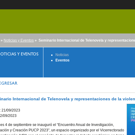
»
Noticias y Eventos
» Seminario Internacional de Telenovela y representacione
nido
OTICIAS Y EVENTOS
Noticias
Eventos
EGRESAR
nario Internacional de Telenovela y representaciones de la viole
o: 21/09/2023
22/09/2023
nes 4 de septiembre se inauguró el “Encuentro Anual de Investigación,
ación y Creación PUCP 2023”, un espacio organizado por el Vicerrectorado