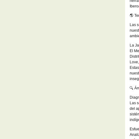
herra
Ibero
🌎 Te
Las s
nuest
ambie
La Ja
El Me
Distr
Love,
Estas
nuest
inseg
🔍 Ám
Diagn
Las s
del a
sisté
indíg
Esfue
Anali