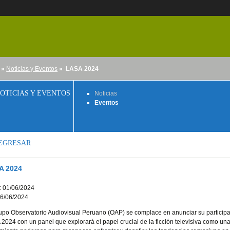
»
Noticias y Eventos
» LASA 2024
nido
OTICIAS Y EVENTOS
Noticias
Eventos
EGRESAR
A 2024
o: 01/06/2024
06/06/2024
upo Observatorio Audiovisual Peruano (OAP) se complace en anunciar su particip
2024 con un panel que explorará el papel crucial de la ficción televisiva como un