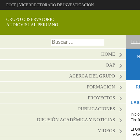
PUCP
|
VICERRECTORADO DE INVESTIGACIÓN
GRUPO OBSERVATORIO
AUDIOVISUAL PERUANO
Ir
Buscar:
Inicio
al
conte
HOME
N
OAP
ACERCA DEL GRUPO
FORMACIÓN
R
PROYECTOS
LAS
PUBLICACIONES
Inici
DIFUSIÓN ACADÉMICA Y NOTICIAS
Fin: 
El Gr
VIDEOS
LASA 