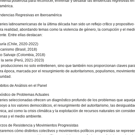
mienta poderosa para reconocer, enfrentar y desafiar las tendencias regresivas en
américa.
ndencias Regresivas en Iberoamérica
eries latinoamericanas de la última década han sido un reflejo crítico y propositivo
ra realidad, abordando temas como la violencia de género, la corrupción y el med
nte. Entre ellas destacan:
uría (Chile, 2020-2022)
canismo (Brasil, 2018)
ito Salvaje (Colombia, 2018)
 la serie (Perú, 2021-2023)
 producciones no solo entretienen, sino que también nos proporcionan claves par
ra época, marcada por el resurgimiento de autoritarismos, populismos, movimien
uridad.
bitos de Análisis en el Panel
óstico de Problemas Actuales
eries seleccionadas ofrecen un diagnóstico profundo de los problemas que aquej
poyo a los valores democráticos, el resurgimiento del autoritarismo, las desigualdad
mica, así como la crisis climática y la explotación de recursos naturales sin consi
enas y el medio ambiente.
rzos de Resistencia y Movimientos Progresistas
zaremos cómo distintos colectivos y movimientos políticos progresistas se represen