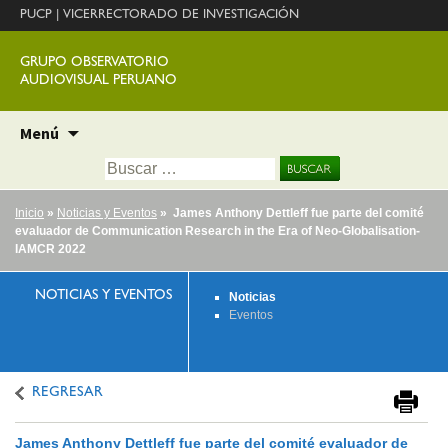
PUCP
|
VICERRECTORADO DE INVESTIGACIÓN
GRUPO OBSERVATORIO
AUDIOVISUAL PERUANO
Ir
Menú
al
Buscar:
contenido
Inicio
»
Noticias y Eventos
» James Anthony Dettleff fue parte del comité
evaluador de Communication Research in the Era of Neo-Globalisation-
IAMCR 2022
NOTICIAS Y EVENTOS
Noticias
Eventos
REGRESAR
James Anthony Dettleff fue parte del comité evaluador de