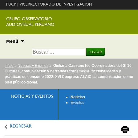
PUCP
|
VICERRECTORADO DE INVESTIGACIÓN
GRUPO OBSERVATORIO
AUDIOVISUAL PERUANO
Ir
Menú
al
Buscar:
contenido
Inicio
»
Noticias y Eventos
» Giuliana Cassano fue Coordinadora del GI 10
Culturas, comunicación y narrativas transmedia: ficcionalidades y
prácticas de consumo 2022. XVI Congreso ALAIC La comunicación como
bien público global.
NOTICIAS Y EVENTOS
Noticias
Eventos
REGRESAR