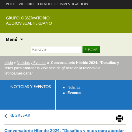
PUCP
|
VICERRECTORADO DE INVESTIGACIÓN
GRUPO OBSERVATORIO
AUDIOVISUAL PERUANO
Ir
Menú
al
Buscar:
contenido
Inicio
»
Noticias y Eventos
» Conversatorio Híbrido 2024: “Desafíos y
retos para abordar la violencia de género en la telenovela
latinoamericana”
NOTICIAS Y EVENTOS
Noticias
Eventos
REGRESAR
Conversatorio Híbrido 2024: “Desafíos y retos para abordar