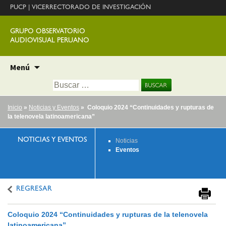
PUCP
|
VICERRECTORADO DE INVESTIGACIÓN
GRUPO OBSERVATORIO
AUDIOVISUAL PERUANO
Ir
Menú
al
Buscar:
contenido
Inicio
»
Noticias y Eventos
» Coloquio 2024 “Continuidades y rupturas de
la telenovela latinoamericana”
NOTICIAS Y EVENTOS
Noticias
Eventos
REGRESAR
Coloquio 2024 “Continuidades y rupturas de la telenovela
latinoamericana”