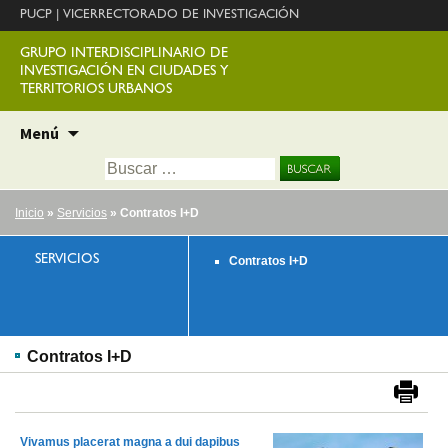
PUCP
|
VICERRECTORADO DE INVESTIGACIÓN
GRUPO INTERDISCIPLINARIO DE
INVESTIGACIÓN EN CIUDADES Y
TERRITORIOS URBANOS
Ir
Menú
al
Buscar:
contenido
Inicio
»
Servicios
» Contratos I+D
SERVICIOS
Contratos I+D
Contratos I+D
Vivamus placerat magna a dui dapibus