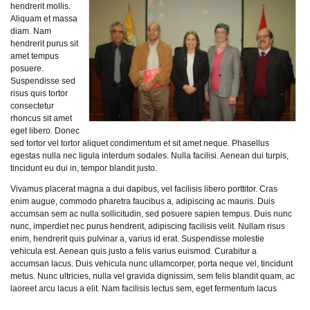
hendrerit mollis.
Aliquam et massa
diam. Nam
hendrerit purus sit
amet tempus
posuere.
Suspendisse sed
risus quis tortor
consectetur
rhoncus sit amet
eget libero. Donec
sed tortor vel tortor aliquet condimentum et sit amet neque. Phasellus
egestas nulla nec ligula interdum sodales. Nulla facilisi. Aenean dui turpis,
tincidunt eu dui in, tempor blandit justo.
Vivamus placerat magna a dui dapibus, vel facilisis libero porttitor. Cras
enim augue, commodo pharetra faucibus a, adipiscing ac mauris. Duis
accumsan sem ac nulla sollicitudin, sed posuere sapien tempus. Duis nunc
nunc, imperdiet nec purus hendrerit, adipiscing facilisis velit. Nullam risus
enim, hendrerit quis pulvinar a, varius id erat. Suspendisse molestie
vehicula est. Aenean quis justo a felis varius euismod. Curabitur a
accumsan lacus. Duis vehicula nunc ullamcorper, porta neque vel, tincidunt
metus. Nunc ultricies, nulla vel gravida dignissim, sem felis blandit quam, ac
laoreet arcu lacus a elit. Nam facilisis lectus sem, eget fermentum lacus