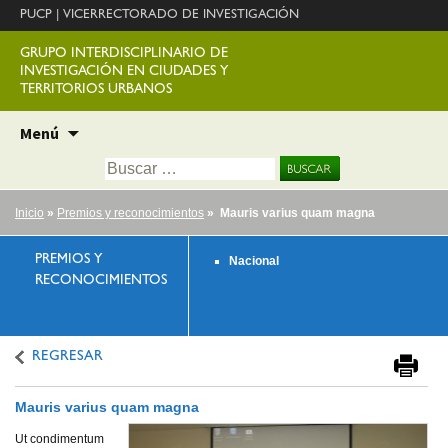
PUCP
|
VICERRECTORADO DE INVESTIGACIÓN
GRUPO INTERDISCIPLINARIO DE
INVESTIGACIÓN EN CIUDADES Y
TERRITORIOS URBANOS
Ir
Menú
al
Buscar:
contenido
Inicio
»
Premios y reconocimientos
» Mauris varius quam magna
PREMIOS Y
Nacional
RECONOCIMIENTOS
REGRESAR
Mauris varius quam magna
Ut condimentum