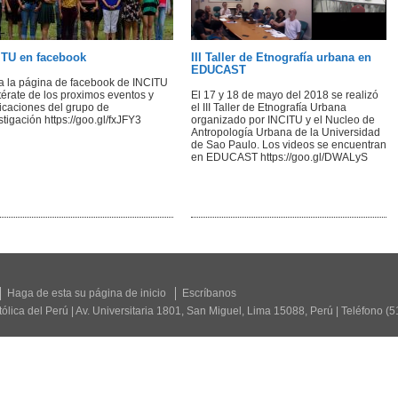
ITU en facebook
III Taller de Etnografía urbana en
EDUCAST
ta la página de facebook de INCITU
térate de los proximos eventos y
El 17 y 18 de mayo del 2018 se realizó
icaciones del grupo de
el III Taller de Etnografía Urbana
stigación https://goo.gl/fxJFY3
organizado por INCITU y el Nucleo de
Antropología Urbana de la Universidad
de Sao Paulo. Los videos se encuentran
en EDUCAST https://goo.gl/DWALyS
Haga de esta su página de inicio
Escríbanos
tólica del Perú | Av. Universitaria 1801, San Miguel, Lima 15088, Perú | Teléfono (