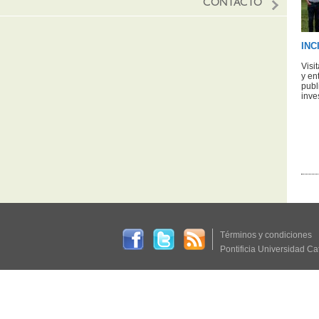
CONTACTO
INC
Visi
y en
publ
inve
Términos y condiciones
Pontificia Universidad Ca