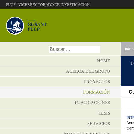
PUCP
|
VICERRECTORADO DE INVESTIGACIÓN
Ir
Buscar:
Inicio
al
conte
HOME
F
ACERCA DEL GRUPO
PROYECTOS
C
FORMACIÓN
PUBLICACIONES
TESIS
INT
Aero
SERVICIOS
fligh