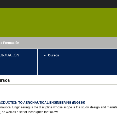
» Formación
nido
ORMACIÓN
Cursos
ursos
RODUCTION TO AERONAUTICAL ENGINEERING (ING339)
nautical Engineering is the discipline whose scope is the study, design and manufa
t, as well as a set of techniques that allow...