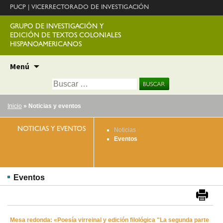
PUCP
|
VICERRECTORADO DE INVESTIGACIÓN
GRUPO DE INVESTIGACIÓN Y
EDICIÓN DE TEXTOS COLONIALES
HISPANOAMERICANOS
Ir
Menú
al
Buscar:
contenido
Inicio
» Noticias y eventos
NOTICIAS Y EVENTOS
Noticias
Eventos
Eventos
Mesa redonda: «Poesía virreinal y edición filológica "La segunda parte