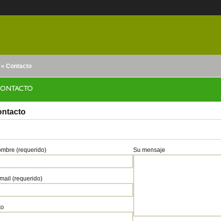
» Contacto
nido
ONTACTO
ntacto
mbre (requerido)
Su mensaje
mail (requerido)
to