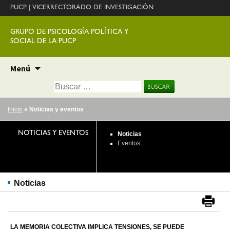
PUCP
|
VICERRECTORADO DE INVESTIGACIÓN
GRUPO DE PSICOLOGÍA POLÍTICA Y
SOCIAL DE LA PUCP
Ir
Menú
al
Buscar:
contenido
Inicio
» Noticias y eventos
NOTICIAS Y EVENTOS
Noticias
Eventos
Noticias
LA MEMORIA COLECTIVA IMPLICA TENSIONES, SE PUEDE