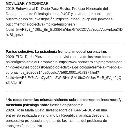
MOVILIZAR Y MODIFICAR
2019. Entrevista al Dr. Darío Páez Rovira, Profesor Honorario del
Departamento de Psicologia de la PUCP y colaborador habitual de
nuestro grupo de investigación. https://puntoedu.pucp.edu.pe/voces-
pucp/memoria-colectiva-implica-tensiones/?
fbclid=IwAR3v8_4D9Ix_Bn_EU38HhWfqsRi7dCZCVzsYpopVqbAnkeuXtD
hzSI_qmvk
Pánico colectivo: La psicología frente al miedo al coronavirus
2020. El Dr. Darío Páez en una entrevista acerca de las reacciones
psicológicas ante el Coronavirus. https://www.ondacero.es/programas/por-
fin-no-es-lunes/podcast/panico-colectivo-la-psicologia-frente-al-miedo-al-
coronavirus_202003145e6ccefc77b6810001a6a337.html?
fbclid=IwAR3lFx7eALa7yv6PLc5WhSI4r1Sfv18fcOvYUaslFhrB_6Vg42gQ
4DSDaHE
“No todos tienen las mismas visiones sobre lo correcto e incorrecto”,
menciona psicóloga sobre fiestas en pandemia
2020. Rosa María Cueto, investigadora del GPPS-PUCP, en una
entrevista realizada en el diario La Republica, analiza desde una
perspectiva psicosocial algunas de las razones del problema de
transgresión normativa...