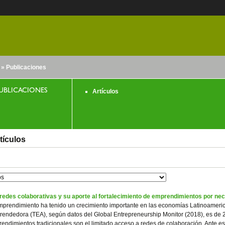
» Publicaciones
nido
UBLICACIONES
Artículos
tículos
redes colaborativas y su aporte al fortalecimiento de emprendimientos por ne
mprendimiento ha tenido un crecimiento importante en las economías Latinoameric
endedora (TEA), según datos del Global Entrepreneurship Monitor (2018), es de 2
endimientos tradicionales son el limitado acceso a redes de colaboración. Ante e