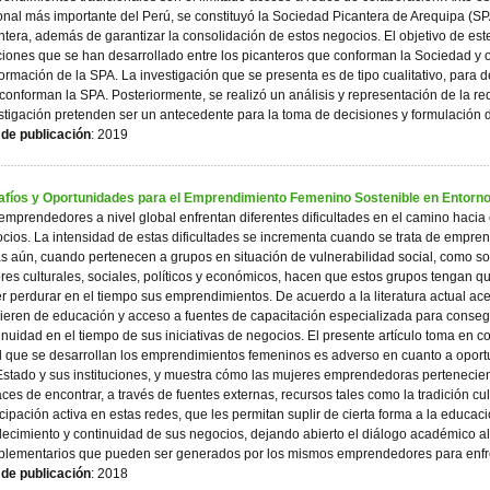
onal más importante del Perú, se constituyó la Sociedad Picantera de Arequipa (SPA)
ntera, además de garantizar la consolidación de estos negocios. El objetivo de este
ciones que se han desarrollado entre los picanteros que conforman la Sociedad y ot
ormación de la SPA. La investigación que se presenta es de tipo cualitativo, para de
conforman la SPA. Posteriormente, se realizó un análisis y representación de la re
stigación pretenden ser un antecedente para la toma de decisiones y formulación d
de publicación
: 2019
fíos y Oportunidades para el Emprendimiento Femenino Sostenible en Entorn
emprendedores a nivel global enfrentan diferentes dificultades en el camino hacia e
cios. La intensidad de estas dificultades se incrementa cuando se trata de emp
s aún, cuando pertenecen a grupos en situación de vulnerabilidad social, como s
ores culturales, sociales, políticos y económicos, hacen que estos grupos tengan 
r perdurar en el tiempo sus emprendimientos. De acuerdo a la literatura actual a
ieren de educación y acceso a fuentes de capacitación especializada para consegui
inuidad en el tiempo de sus iniciativas de negocios. El presente artículo toma en c
l que se desarrollan los emprendimientos femeninos es adverso en cuanto a oportu
Estado y sus instituciones, y muestra cómo las mujeres emprendedoras pertenecie
ces de encontrar, a través de fuentes externas, recursos tales como la tradición cul
icipación activa en estas redes, que les permitan suplir de cierta forma a la educac
alecimiento y continuidad de sus negocios, dejando abierto el diálogo académico al
lementarios que pueden ser generados por los mismos emprendedores para enfrent
de publicación
: 2018