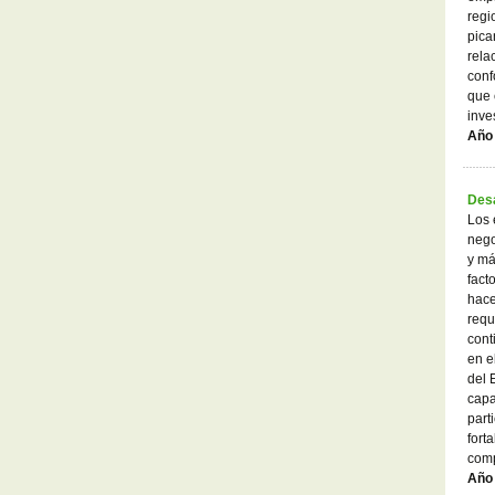
regi
pica
rela
conf
que 
inve
Año 
Desa
Los 
nego
y má
fact
hace
requ
cont
en e
del 
capa
part
fort
comp
Año 