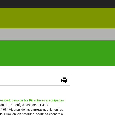
cesidad: caso de las Picanteras arequipeñas
anas. En Perú, la Tasa de Actividad
4.6%. Algunas de las barreras que tienen los
sta situación, en Arequipa, segunda economía