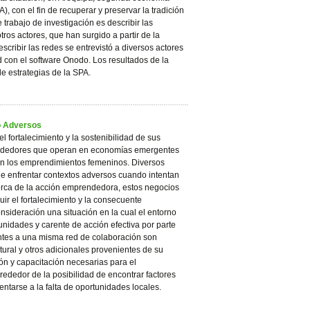
, con el fin de recuperar y preservar la tradición
 trabajo de investigación es describir las
ros actores, que han surgido a partir de la
scribir las redes se entrevistó a diversos actores
d con el software Onodo. Los resultados de la
e estrategias de la SPA.
o Adversos
l fortalecimiento y la sostenibilidad de sus
rendedores que operan en economías emergentes
on los emprendimientos femeninos. Diversos
que enfrentar contextos adversos cuando intentan
cerca de la acción emprendedora, estos negocios
r el fortalecimiento y la consecuente
onsideración una situación en la cual el entorno
nidades y carente de acción efectiva por parte
ntes a una misma red de colaboración son
tural y otros adicionales provenientes de su
ión y capacitación necesarias para el
rededor de la posibilidad de encontrar factores
arse a la falta de oportunidades locales.