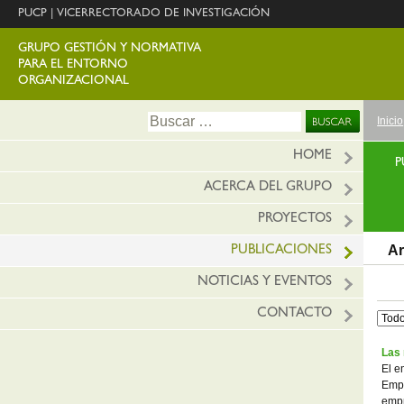
PUCP
|
VICERRECTORADO DE INVESTIGACIÓN
GRUPO GESTIÓN Y NORMATIVA
PARA EL ENTORNO
ORGANIZACIONAL
Ir
Buscar:
Inicio
al
conte
HOME
P
ACERCA DEL GRUPO
PROYECTOS
Ar
PUBLICACIONES
NOTICIAS Y EVENTOS
CONTACTO
Las 
El e
Empr
empr