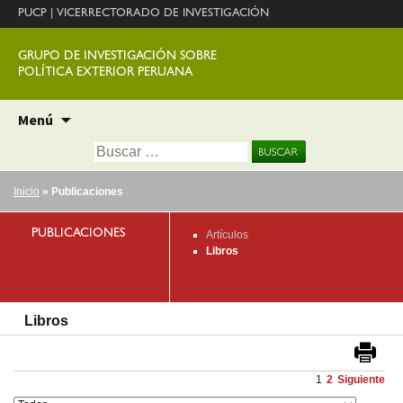
PUCP
|
VICERRECTORADO DE INVESTIGACIÓN
GRUPO DE INVESTIGACIÓN SOBRE
POLÍTICA EXTERIOR PERUANA
Ir
Menú
al
Buscar:
contenido
Inicio
» Publicaciones
PUBLICACIONES
Artículos
Libros
Libros
1
2
Siguiente