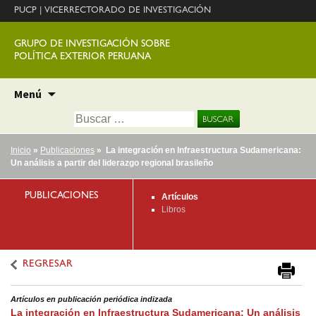
PUCP
|
VICERRECTORADO DE INVESTIGACIÓN
GRUPO DE INVESTIGACIÓN SOBRE
POLÍTICA EXTERIOR PERUANA
Ir
Menú
al
Buscar:
contenido
Inicio
»
Publicaciones
» La integración en Infraestructura Sudamericana:
Un análisis a partir del liderazgo regional brasileño
PUBLICACIONES
Artículos
Libros
REGRESAR
Artículos en publicación periódica indizada
La integración en Infraestructura Sudamericana: Un análisis