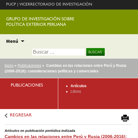
PUCP
|
VICERRECTORADO DE INVESTIGACIÓN
GRUPO DE INVESTIGACIÓN SOBRE
POLÍTICA EXTERIOR PERUANA
Ir
Menú
al
Buscar:
contenido
Inicio
»
Publicaciones
» Cambios en las relaciones entre Perú y Rusia
(2006-2016): consideraciones políticas y comerciales
PUBLICACIONES
Artículos
Libros
REGRESAR
Artículos en publicación periódica indizada
Cambios en las relaciones entre Perú y Rusia (2006-2016):