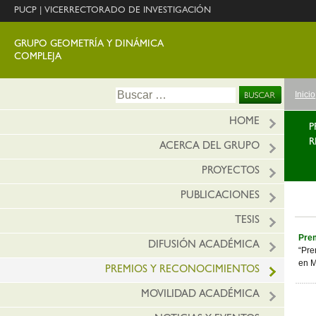
PUCP
|
VICERRECTORADO DE INVESTIGACIÓN
GRUPO GEOMETRÍA Y DINÁMICA
COMPLEJA
Ir
Buscar:
Inicio
al
conte
HOME
P
R
ACERCA DEL GRUPO
PROYECTOS
PUBLICACIONES
TESIS
Prem
DIFUSIÓN ACADÉMICA
“Pre
en M
PREMIOS Y RECONOCIMIENTOS
MOVILIDAD ACADÉMICA