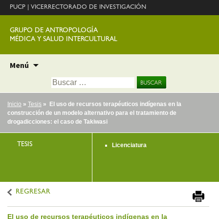
PUCP
|
VICERRECTORADO DE INVESTIGACIÓN
GRUPO DE ANTROPOLOGÍA
MÉDICA Y SALUD INTERCULTURAL
Ir
Menú
al
Buscar:
contenido
Inicio
»
Tesis
» El uso de recursos terapéuticos indígenas en la
construcción de un modelo alternativo para el tratamiento de
drogadicciones: el caso de Takiwasi
TESIS
Licenciatura
REGRESAR
El uso de recursos terapéuticos indígenas en la