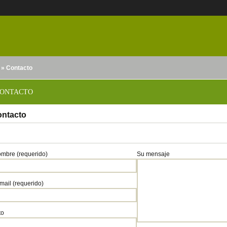
» Contacto
nido
ONTACTO
ntacto
mbre (requerido)
Su mensaje
mail (requerido)
to