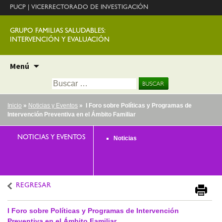
PUCP
|
VICERRECTORADO DE INVESTIGACIÓN
GRUPO FAMILIAS SALUDABLES:
INTERVENCIÓN Y EVALUACIÓN
Ir
Menú
al
Buscar:
contenido
Inicio
»
Noticias y Eventos
» I Foro sobre Políticas y Programas de
Intervención Preventiva en el Ámbito Familiar
NOTICIAS Y EVENTOS
Noticias
REGRESAR
I Foro sobre Políticas y Programas de Intervención
Preventiva en el Ámbito Familiar