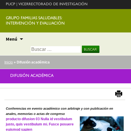
PUCP
|
VICERRECTORADO DE INVESTIGACIÓN
GRUPO FAMILIAS SALUDABLES:
INTERVENCIÓN Y EVALUACIÓN
Ir
Menú
al
Buscar:
contenido
Inicio
» Difusión académica
DIFUSIÓN ACADÉMICA
Conferencias en evento académico con arbitraje y con publicación en
anales, memorias o actas de congreso
producto difusion 03 Nulla id vestibulum
justo, quis vestibulum mi. Fusce posuere
euismod sapien