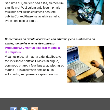
Sed urna dui, eleifend sed est a, elementum
sagittis nisi. Vestibulum ante ipsum primis in
faucibus orci luctus et ultrices posuere
cubilia Curae; Phasellus ac ultrices nulla.
Proin consectetur ligula...
Conferencias en evento académico con arbitraje y con publicación en
anales, memorias o actas de congreso
Producto 02 Vivamus placerat magna a
dui dapibus
Vivamus placerat magna a dui dapibus, vel
facilisis libero porttitor. Cras enim augue,
commodo pharetra faucibus a, adipiscing ac
mauris. Duis accumsan sem ac nulla
sollicitudin, sed posuere sapien tempus....