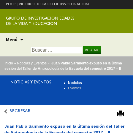
PUCP
|
VICERRECTORADO DE INVESTIGACIÓN
GRUPO DE INVESTIGACIÓN EDADES
DE LA VIDA Y EDUCACIÓN
Ir
Menú
al
Buscar:
contenido
Inicio
»
Noticias y Eventos
» Juan Pablo Sarmiento expuso en la última
sesión del Taller de Antropología de la Escuela del semestre 2017 – II
NOTICIAS Y EVENTOS
Noticias
Eventos
REGRESAR
Juan Pablo Sarmiento expuso en la última sesión del Taller
de Antropología de la Escuela del semestre 2017 – II