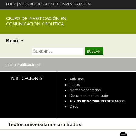
PUCP
|
VICERRECTORADO DE INVESTIGACIÓN
GRUPO DE INVESTIGACIÓN EN
COMUNICACIÓN Y POLÍTICA
Ir
Menú
al
Buscar:
contenido
Inicio
» Publicaciones
PUBLICACIONES
Artículos
Libros
Normas aceptadas
Documentos de trabajo
Textos universitarios arbitrados
Otros
Textos universitarios arbitrados