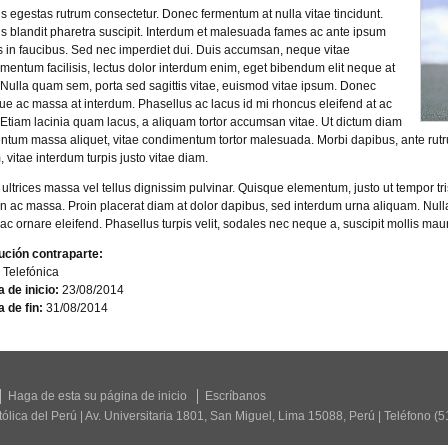
s egestas rutrum consectetur. Donec fermentum at nulla vitae tincidunt.
s blandit pharetra suscipit. Interdum et malesuada fames ac ante ipsum
s in faucibus. Sed nec imperdiet dui. Duis accumsan, neque vitae
mentum facilisis, lectus dolor interdum enim, eget bibendum elit neque at
 Nulla quam sem, porta sed sagittis vitae, euismod vitae ipsum. Donec
ique ac massa at interdum. Phasellus ac lacus id mi rhoncus eleifend at ac
 Etiam lacinia quam lacus, a aliquam tortor accumsan vitae. Ut dictum diam
ntum massa aliquet, vitae condimentum tortor malesuada. Morbi dapibus, ante rutr
, vitae interdum turpis justo vitae diam.
 ultrices massa vel tellus dignissim pulvinar. Quisque elementum, justo ut tempor tris
n ac massa. Proin placerat diam at dolor dapibus, sed interdum urna aliquam. Null
ac ornare eleifend. Phasellus turpis velit, sodales nec neque a, suscipit mollis 
tución contraparte:
 Telefónica
 de inicio:
23/08/2014
 de fin:
31/08/2014
Haga de esta su página de inicio
Escríbanos
tólica del Perú | Av. Universitaria 1801, San Miguel, Lima 15088, Perú | Teléfono (