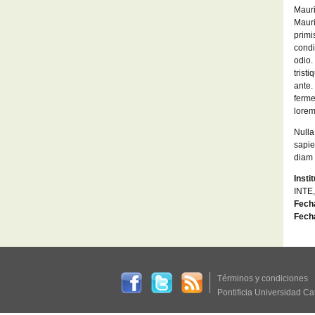
Mauri
Mauri
primi
condi
odio.
trist
ante.
ferme
lorem
Nulla
sapie
diam 
Insti
INTE,
Fecha
Fecha
Términos y condiciones
Pontificia Universidad Ca