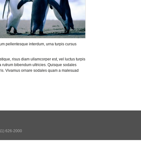
um pellentesque interdum, urna turpis cursus
tique, risus diam ullamcorper est, vel luctus turpis
a rutrum bibendum ultricies. Quisque sodales
mauris. Vivamus ornare sodales quam a malesuad
511) 626-2000