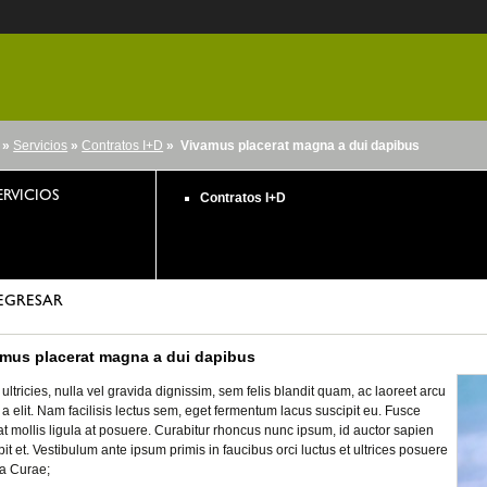
»
Servicios
»
Contratos I+D
» Vivamus placerat magna a dui dapibus
nido
ERVICIOS
Contratos I+D
EGRESAR
mus placerat magna a dui dapibus
ultricies, nulla vel gravida dignissim, sem felis blandit quam, ac laoreet arcu
 a elit. Nam facilisis lectus sem, eget fermentum lacus suscipit eu. Fusce
at mollis ligula at posuere. Curabitur rhoncus nunc ipsum, id auctor sapien
pit et. Vestibulum ante ipsum primis in faucibus orci luctus et ultrices posuere
ia Curae;